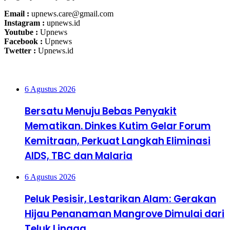
Email :
upnews.care@gmail.com
Instagram :
upnews.id
Youtube :
Upnews
Facebook :
Upnews
Twetter :
Upnews.id
Upnews Update
6 Agustus 2026
Bersatu Menuju Bebas Penyakit
Mematikan. Dinkes Kutim Gelar Forum
Kemitraan, Perkuat Langkah Eliminasi
AIDS, TBC dan Malaria
6 Agustus 2026
Peluk Pesisir, Lestarikan Alam: Gerakan
Hijau Penanaman Mangrove Dimulai dari
Teluk Lingga