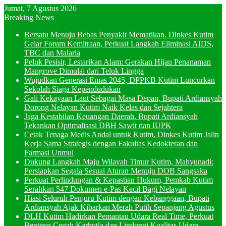
Jumat, 7 Agustus 2026
Breaking News
Bersatu Menuju Bebas Penyakit Mematikan. Dinkes Kutim
Gelar Forum Kemitraan, Perkuat Langkah Eliminasi AIDS,
TBC dan Malaria
Peluk Pesisir, Lestarikan Alam: Gerakan Hijau Penanaman
Mangrove Dimulai dari Teluk Lingga
Wujudkan Generasi Emas 2045, DPPKB Kutim Luncurkan
Sekolah Siaga Kependudukan
Gali Kekayaan Laut Sebagai Masa Depan, Bupati Ardiansyah
Dorong Nelayan Kutim Naik Kelas dan Sejahtera
Jaga Kestabilan Keuangan Daerah, Bupati Ardiansyah
Tekankan Optimalisasi DBH Sawit dan IUPK
Cetak Tenaga Medis Andal untuk Kutim, Dinkes Kutim Jalin
Kerja Sama Strategis dengan Fakultas Kedokteran dan
Farmasi Unmul
Dukung Langkah Maju Wilayah Timur Kutim, Mahyunadi:
Persiapkan Segala Sesuai Aturan Menuju DOB Sangsaka
Perkuat Perlindungan & Kepastian Hukum, Pemkab Kutim
Serahkan 547 Dokumen e-Pas Kecil Bagi Nelayan
Hiasi Seluruh Penjuru Kutim dengan Kebanggaan, Bupati
Ardiansyah Ajak Kibarkan Merah Putih Sepanjang Agustus
DLH Kutim Hadirkan Pemantau Udara Real Time, Perkuat
Benteng Cegah Karhutla dan Lindungi Kualitas Udara