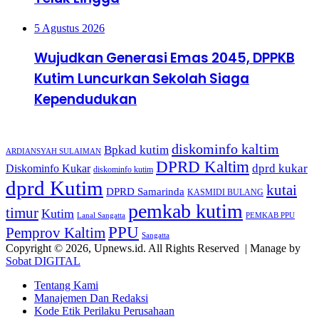
5 Agustus 2026
Wujudkan Generasi Emas 2045, DPPKB
Kutim Luncurkan Sekolah Siaga
Kependudukan
Tags
diskominfo kaltim
Bpkad kutim
ARDIANSYAH SULAIMAN
DPRD Kaltim
dprd kukar
Diskominfo Kukar
diskominfo kutim
dprd Kutim
kutai
DPRD Samarinda
KASMIDI BULANG
pemkab kutim
timur
Kutim
Lanal Sangatta
PEMKAB PPU
PPU
Pemprov Kaltim
Sangatta
Copyright © 2026, Upnews.id. All Rights Reserved | Manage by
Sobat DIGITAL
Tentang Kami
Manajemen Dan Redaksi
Kode Etik Perilaku Perusahaan