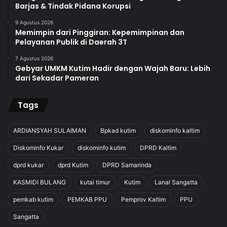
Barjas & Tindak Pidana Korupsi
9 Agustus 2026
Memimpin dari Pinggiran: Kepemimpinan dan
Pelayanan Publik di Daerah 3T
7 Agustus 2026
Gebyar UMKM Kutim Hadir dengan Wajah Baru: Lebih
dari Sekadar Pameran
Tags
ARDIANSYAH SULAIMAN
Bpkad kutim
diskominfo kaltim
Diskominfo Kukar
diskominfo kutim
DPRD Kaltim
dprd kukar
dprd Kutim
DPRD Samarinda
KASMIDI BULANG
kutai timur
Kutim
Lanal Sangatta
pemkab kutim
PEMKAB PPU
Pemprov Kaltim
PPU
Sangatta