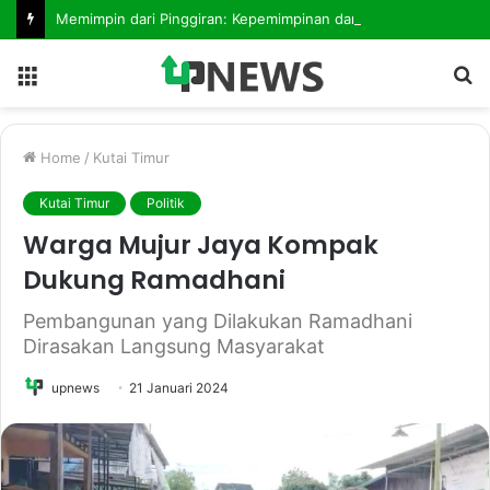
Memimpin dari Pinggiran: Kepemimpinan dan Pelayanan Publik di Daerah 3T
Menu
S
fo
Home
/
Kutai Timur
Kutai Timur
Politik
Warga Mujur Jaya Kompak
Dukung Ramadhani
Pembangunan yang Dilakukan Ramadhani
Dirasakan Langsung Masyarakat
upnews
21 Januari 2024