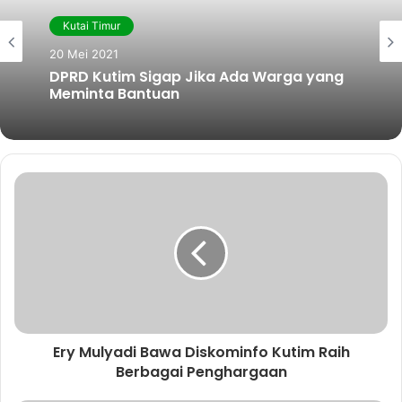
g
i
b
t
u
Kutai Timur
r
t
o
e
b
a
e
o
r
e
20 Mei 2021
m
k
DPRD Kutim Sigap Jika Ada Warga yang
Meminta Bantuan
Ery Mulyadi Bawa Diskominfo Kutim Raih
Berbagai Penghargaan