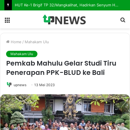
HUT Ke-1 Brigif TP 32/Mangkalihat, Hadirkan Senyum Hangat Melalui Sunatan Massal
Menu
S
fo
Home
/
Mahakam Ulu
Mahakam Ulu
Pemkab Mahulu Gelar Studi Tiru
Penerapan PPK-BLUD ke Bali
upnews
13 Mei 2023