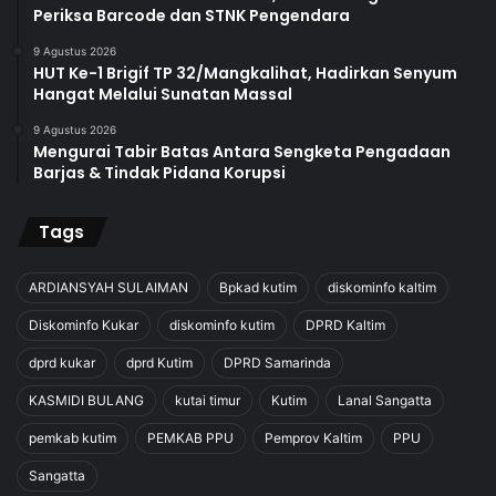
Periksa Barcode dan STNK Pengendara
9 Agustus 2026
HUT Ke-1 Brigif TP 32/Mangkalihat, Hadirkan Senyum
Hangat Melalui Sunatan Massal
9 Agustus 2026
Mengurai Tabir Batas Antara Sengketa Pengadaan
Barjas & Tindak Pidana Korupsi
Tags
ARDIANSYAH SULAIMAN
Bpkad kutim
diskominfo kaltim
Diskominfo Kukar
diskominfo kutim
DPRD Kaltim
dprd kukar
dprd Kutim
DPRD Samarinda
KASMIDI BULANG
kutai timur
Kutim
Lanal Sangatta
pemkab kutim
PEMKAB PPU
Pemprov Kaltim
PPU
Sangatta