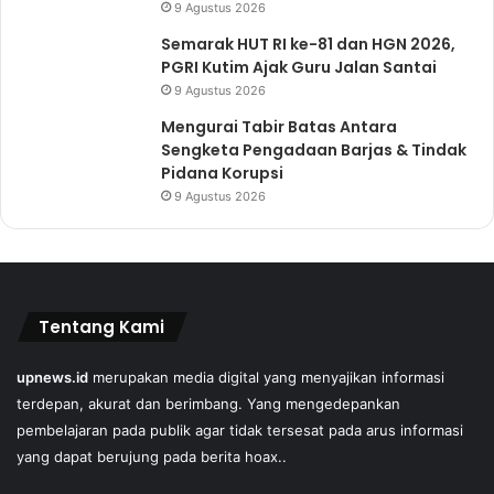
9 Agustus 2026
Semarak HUT RI ke-81 dan HGN 2026,
PGRI Kutim Ajak Guru Jalan Santai
9 Agustus 2026
Mengurai Tabir Batas Antara
Sengketa Pengadaan Barjas & Tindak
Pidana Korupsi
9 Agustus 2026
Tentang Kami
upnews.id
merupakan media digital yang menyajikan informasi
terdepan, akurat dan berimbang. Yang mengedepankan
pembelajaran pada publik agar tidak tersesat pada arus informasi
yang dapat berujung pada berita hoax..