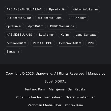
ARDIANSYAH SULAIMAN
Bpkad kutim
diskominfo kaltim
Diskominfo Kukar
diskominfo kutim
DPRD Kaltim
dprd kukar
dprd Kutim
DPRD Samarinda
KASMIDI BULANG
kutai timur
Kutim
Lanal Sangatta
pemkab kutim
PEMKAB PPU
Pemprov Kaltim
PPU
Sangatta
Copyright © 2026, Upnews.id. All Rights Reserved | Manage by
Sobat DIGITAL
Tentang Kami
Manajemen Dan Redaksi
Kode Etik Perilaku Perusahaan
Syarat & Ketentuan
Pedoman Media Siber
Kontak Kami