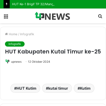
HUT Ke-1 Brigif TP 32/Mangkalihat, Hadirkan Senyum Hangat Melalui Sunatan Massal
Menu
S
fo
Home
/
Infografik
Infografik
HUT Kabupaten Kutai Timur ke-25
upnews
12 Oktober 2024
HUT Kutim
kutai timur
Kutim