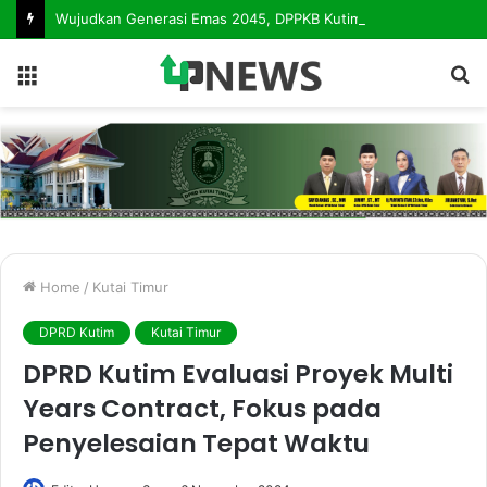
Wujudkan Generasi Emas 2045, DPPKB Kutim Luncurkan Sekolah Siaga Kependudukan
Menu
S
fo
Home
/
Kutai Timur
DPRD Kutim
Kutai Timur
DPRD Kutim Evaluasi Proyek Multi
Years Contract, Fokus pada
Penyelesaian Tepat Waktu