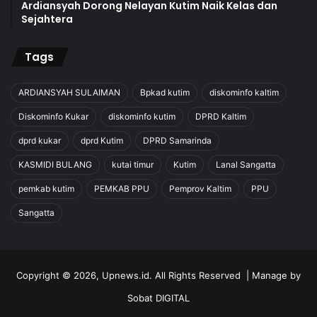
Ardiansyah Dorong Nelayan Kutim Naik Kelas dan
Sejahtera
Tags
ARDIANSYAH SULAIMAN
Bpkad kutim
diskominfo kaltim
Diskominfo Kukar
diskominfo kutim
DPRD Kaltim
dprd kukar
dprd Kutim
DPRD Samarinda
KASMIDI BULANG
kutai timur
Kutim
Lanal Sangatta
pemkab kutim
PEMKAB PPU
Pemprov Kaltim
PPU
Sangatta
Copyright © 2026, Upnews.id. All Rights Reserved | Manage by
Sobat DIGITAL