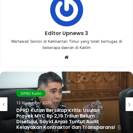
Editor Upnews 3
Wartawati Senior di Kalimantan Timur yang telah bertugas di
beberapa daerah di Kaltim
W
e
b
s
i
t
DPRD Kutim
e
13 November 2025
DPRD Kutim Bersikap Kritis: Usulan
Proyek MYC Rp 2,19 Triliun Belum
Disetujui, Sayid Anjas Tuntut Audit
Kelayakan Kontraktor dan Transparansi