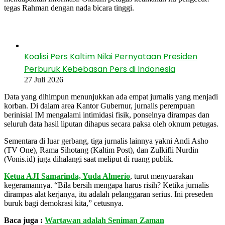
tegas Rahman dengan nada bicara tinggi.
Baca Juga
Koalisi Pers Kaltim Nilai Pernyataan Presiden
Perburuk Kebebasan Pers di Indonesia
27 Juli 2026
Data yang dihimpun menunjukkan ada empat jurnalis yang menjadi
korban. Di dalam area Kantor Gubernur, jurnalis perempuan
berinisial IM mengalami intimidasi fisik, ponselnya dirampas dan
seluruh data hasil liputan dihapus secara paksa oleh oknum petugas.
Sementara di luar gerbang, tiga jurnalis lainnya yakni Andi Asho
(TV One), Rama Sihotang (Kaltim Post), dan Zulkifli Nurdin
(Vonis.id) juga dihalangi saat meliput di ruang publik.
Ketua AJI Samarinda, Yuda Almerio
, turut menyuarakan
kegeramannya. “Bila bersih mengapa harus risih? Ketika jurnalis
dirampas alat kerjanya, itu adalah pelanggaran serius. Ini preseden
buruk bagi demokrasi kita,” cetusnya.
Baca juga :
Wartawan adalah Seniman Zaman