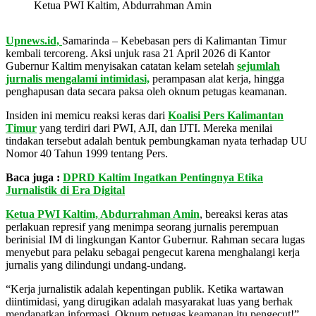
Ketua PWI Kaltim, Abdurrahman Amin
Upnews.id,
Samarinda – Kebebasan pers di Kalimantan Timur
kembali tercoreng. Aksi unjuk rasa 21 April 2026 di Kantor
Gubernur Kaltim menyisakan catatan kelam setelah
sejumlah
jurnalis mengalami intimidasi,
perampasan alat kerja, hingga
penghapusan data secara paksa oleh oknum petugas keamanan.
Insiden ini memicu reaksi keras dari
Koalisi Pers Kalimantan
Timur
yang terdiri dari PWI, AJI, dan IJTI. Mereka menilai
tindakan tersebut adalah bentuk pembungkaman nyata terhadap UU
Nomor 40 Tahun 1999 tentang Pers.
Baca juga :
DPRD Kaltim Ingatkan Pentingnya Etika
Jurnalistik di Era Digital
Ketua PWI Kaltim, Abdurrahman Amin
, bereaksi keras atas
perlakuan represif yang menimpa seorang jurnalis perempuan
berinisial IM di lingkungan Kantor Gubernur. Rahman secara lugas
menyebut para pelaku sebagai pengecut karena menghalangi kerja
jurnalis yang dilindungi undang-undang.
“Kerja jurnalistik adalah kepentingan publik. Ketika wartawan
diintimidasi, yang dirugikan adalah masyarakat luas yang berhak
mendapatkan informasi. Oknum petugas keamanan itu pengecut!”