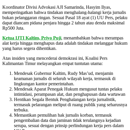
Koordinator Divisi Advokasi AJI Samarinda, Hasyim Ilyas,
memperingatkan bahwa tindakan menghalang-halangi kerja jurnalis
bukan pelanggaran ringan. Sesuai Pasal 18 ayat (1) UU Pers, pelaku
dapat diancam pidana penjara hingga 2 tahun atau denda maksimal
Rp500 Juta.
Ketua IJTI Kaltim, Priyo Puji
, menambahkan bahwa merampas
alat kerja hingga menghapus data adalah tindakan melanggar hukum
yang harus segera dihentikan.
Atas insiden yang mencederai demokrasi ini, Koalisi Pers
Kalimantan Timur melayangkan empat tuntutan utama:
Mendesak Gubernur Kaltim, Rudy Mas’ud, menjamin
keamanan jurnalis di seluruh wilayah kerja, termasuk di
lingkungan kantor pemerintahan.
Mendesak Aparat Penegak Hukum mengusut tuntas pelaku
intimidasi, perampasan alat, dan penghapusan data wartawan
Hentikan Segala Bentuk Penghalangan kerja jurnalistik,
termasuk pelarangan meliput di ruang publik yang seharusnya
terbuka.
Memastikan pemulihan hak jurnalis korban, termasuk
pengembalian data dan jaminan tidak terulangnya kejadian
serupa, sesuai dengan prinsip perlindungan kerja pers dalam