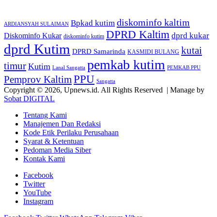
Tags
diskominfo kaltim
Bpkad kutim
ARDIANSYAH SULAIMAN
DPRD Kaltim
dprd kukar
Diskominfo Kukar
diskominfo kutim
dprd Kutim
kutai
DPRD Samarinda
KASMIDI BULANG
pemkab kutim
timur
Kutim
Lanal Sangatta
PEMKAB PPU
PPU
Pemprov Kaltim
Sangatta
Copyright © 2026, Upnews.id. All Rights Reserved | Manage by
Sobat DIGITAL
Tentang Kami
Manajemen Dan Redaksi
Kode Etik Perilaku Perusahaan
Syarat & Ketentuan
Pedoman Media Siber
Kontak Kami
Facebook
Twitter
YouTube
Instagram