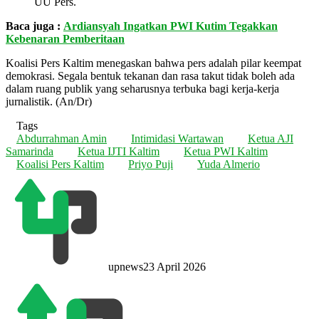
UU Pers.
Baca juga :
Ardiansyah Ingatkan PWI Kutim Tegakkan
Kebenaran Pemberitaan
Koalisi Pers Kaltim menegaskan bahwa pers adalah pilar keempat
demokrasi. Segala bentuk tekanan dan rasa takut tidak boleh ada
dalam ruang publik yang seharusnya terbuka bagi kerja-kerja
jurnalistik. (An/Dr)
Tags
Abdurrahman Amin
Intimidasi Wartawan
Ketua AJI
Samarinda
Ketua IJTI Kaltim
Ketua PWI Kaltim
Koalisi Pers Kaltim
Priyo Puji
Yuda Almerio
upnews
23 April 2026