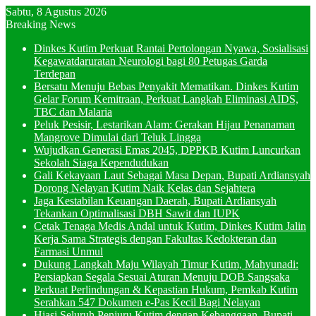
Sabtu, 8 Agustus 2026
Breaking News
Dinkes Kutim Perkuat Rantai Pertolongan Nyawa, Sosialisasi
Kegawatdaruratan Neurologi bagi 80 Petugas Garda
Terdepan
Bersatu Menuju Bebas Penyakit Mematikan. Dinkes Kutim
Gelar Forum Kemitraan, Perkuat Langkah Eliminasi AIDS,
TBC dan Malaria
Peluk Pesisir, Lestarikan Alam: Gerakan Hijau Penanaman
Mangrove Dimulai dari Teluk Lingga
Wujudkan Generasi Emas 2045, DPPKB Kutim Luncurkan
Sekolah Siaga Kependudukan
Gali Kekayaan Laut Sebagai Masa Depan, Bupati Ardiansyah
Dorong Nelayan Kutim Naik Kelas dan Sejahtera
Jaga Kestabilan Keuangan Daerah, Bupati Ardiansyah
Tekankan Optimalisasi DBH Sawit dan IUPK
Cetak Tenaga Medis Andal untuk Kutim, Dinkes Kutim Jalin
Kerja Sama Strategis dengan Fakultas Kedokteran dan
Farmasi Unmul
Dukung Langkah Maju Wilayah Timur Kutim, Mahyunadi:
Persiapkan Segala Sesuai Aturan Menuju DOB Sangsaka
Perkuat Perlindungan & Kepastian Hukum, Pemkab Kutim
Serahkan 547 Dokumen e-Pas Kecil Bagi Nelayan
Hiasi Seluruh Penjuru Kutim dengan Kebanggaan, Bupati