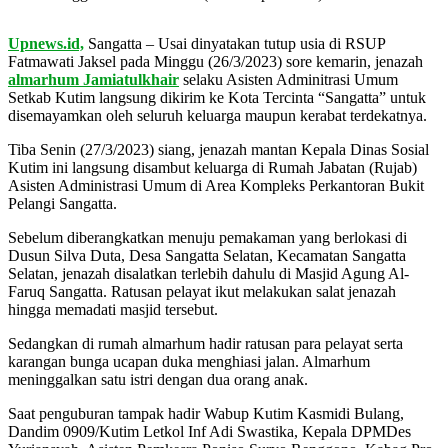
Upnews.id,
Sangatta – Usai dinyatakan tutup usia di RSUP
Fatmawati Jaksel pada Minggu (26/3/2023) sore kemarin, jenazah
almarhum Jamiatulkhair
selaku Asisten Adminitrasi Umum
Setkab Kutim langsung dikirim ke Kota Tercinta “Sangatta” untuk
disemayamkan oleh seluruh keluarga maupun kerabat terdekatnya.
Tiba Senin (27/3/2023) siang, jenazah mantan Kepala Dinas Sosial
Kutim ini langsung disambut keluarga di Rumah Jabatan (Rujab)
Asisten Administrasi Umum di Area Kompleks Perkantoran Bukit
Pelangi Sangatta.
Sebelum diberangkatkan menuju pemakaman yang berlokasi di
Dusun Silva Duta, Desa Sangatta Selatan, Kecamatan Sangatta
Selatan, jenazah disalatkan terlebih dahulu di Masjid Agung Al-
Faruq Sangatta. Ratusan pelayat ikut melakukan salat jenazah
hingga memadati masjid tersebut.
Sedangkan di rumah almarhum hadir ratusan para pelayat serta
karangan bunga ucapan duka menghiasi jalan. Almarhum
meninggalkan satu istri dengan dua orang anak.
Saat penguburan tampak hadir Wabup Kutim Kasmidi Bulang,
Dandim 0909/Kutim Letkol Inf Adi Swastika, Kepala DPMDes