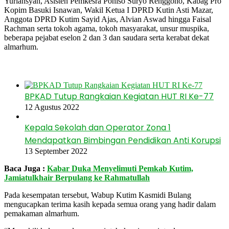
Yuriansyah, Asisten Pemkesra Poniso Suryo Renggono, Kabag Pro
Kopim Basuki Isnawan, Wakil Ketua I DPRD Kutin Asti Mazar,
Anggota DPRD Kutim Sayid Ajas, Alvian Aswad hingga Faisal
Rachman serta tokoh agama, tokoh masyarakat, unsur muspika,
beberapa pejabat eselon 2 dan 3 dan saudara serta kerabat dekat
almarhum.
Baca Juga
BPKAD Tutup Rangkaian Kegiatan HUT RI Ke-77
12 Agustus 2022
Kepala Sekolah dan Operator Zona 1
Mendapatkan Bimbingan Pendidikan Anti Korupsi
13 September 2022
Baca Juga :
Kabar Duka Menyelimuti Pemkab Kutim,
Jamiatulkhair Berpulang ke Rahmatullah
Pada kesempatan tersebut, Wabup Kutim Kasmidi Bulang
mengucapkan terima kasih kepada semua orang yang hadir dalam
pemakaman almarhum.