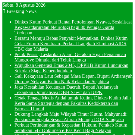
Sabtu, 8 Agustus 2026
Breaking News
Dinkes Kutim Perkuat Rantai Pertolongan Nyawa, Sosialisasi
Kegawatdaruratan Neurologi bagi 80 Petugas Garda
Terdepan
Bersatu Menuju Bebas Penyakit Mematikan. Dinkes Kutim
Gelar Forum Kemitraan, Perkuat Langkah Eliminasi AIDS,
TBC dan Malaria
Peluk Pesisir, Lestarikan Alam: Gerakan Hijau Penanaman
Mangrove Dimulai dari Teluk Lingga
Wujudkan Generasi Emas 2045, DPPKB Kutim Luncurkan
Sekolah Siaga Kependudukan
Gali Kekayaan Laut Sebagai Masa Depan, Bupati Ardiansyah
Dorong Nelayan Kutim Naik Kelas dan Sejahtera
Jaga Kestabilan Keuangan Daerah, Bupati Ardiansyah
Tekankan Optimalisasi DBH Sawit dan IUPK
Cetak Tenaga Medis Andal untuk Kutim, Dinkes Kutim Jalin
Kerja Sama Strategis dengan Fakultas Kedokteran dan
Farmasi Unmul
Dukung Langkah Maju Wilayah Timur Kutim, Mahyunadi:
Persiapkan Segala Sesuai Aturan Menuju DOB Sangsaka
Perkuat Perlindungan & Kepastian Hukum, Pemkab Kutim
Serahkan 547 Dokumen e-Pas Kecil Bagi Nelayan