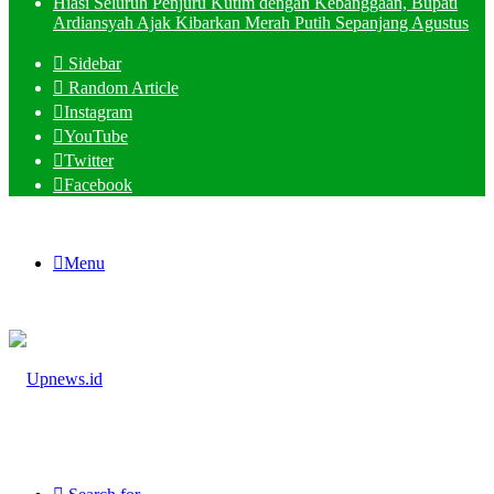
Hiasi Seluruh Penjuru Kutim dengan Kebanggaan, Bupati
Ardiansyah Ajak Kibarkan Merah Putih Sepanjang Agustus
Sidebar
Random Article
Instagram
YouTube
Twitter
Facebook
Menu