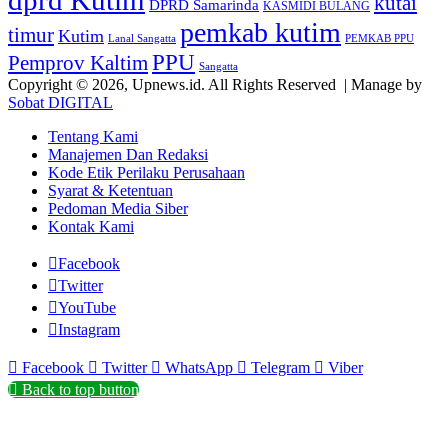
dprd Kutim
kutai
DPRD Samarinda
KASMIDI BULANG
pemkab kutim
timur
Kutim
Lanal Sangatta
PEMKAB PPU
PPU
Pemprov Kaltim
Sangatta
Copyright © 2026, Upnews.id. All Rights Reserved | Manage by
Sobat DIGITAL
Tentang Kami
Manajemen Dan Redaksi
Kode Etik Perilaku Perusahaan
Syarat & Ketentuan
Pedoman Media Siber
Kontak Kami
Facebook
Twitter
YouTube
Instagram
Facebook
Twitter
WhatsApp
Telegram
Viber
Back to top button