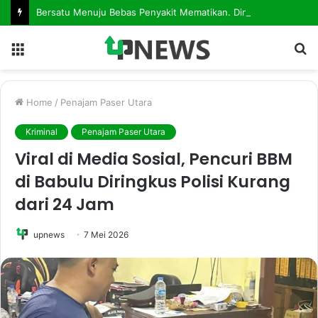
Bersatu Menuju Bebas Penyakit Mematikan. Dinkes Kutim Gelar Forum Kemitraan, Perkuat Langkah Eliminasi AIDS, TBC dan Malaria
Menu
S
fo
Home
/
Penajam Paser Utara
Kriminal
Penajam Paser Utara
Viral di Media Sosial, Pencuri BBM
di Babulu Diringkus Polisi Kurang
dari 24 Jam
upnews
7 Mei 2026