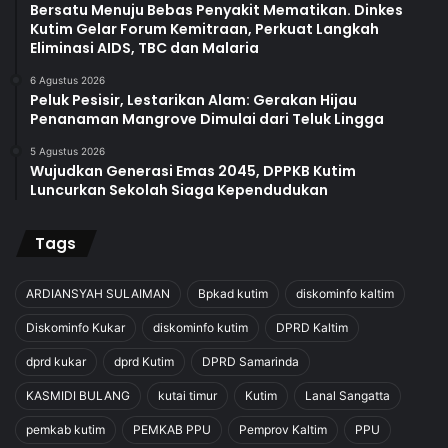
Bersatu Menuju Bebas Penyakit Mematikan. Dinkes
Kutim Gelar Forum Kemitraan, Perkuat Langkah
Eliminasi AIDS, TBC dan Malaria
6 Agustus 2026
Peluk Pesisir, Lestarikan Alam: Gerakan Hijau
Penanaman Mangrove Dimulai dari Teluk Lingga
5 Agustus 2026
Wujudkan Generasi Emas 2045, DPPKB Kutim
Luncurkan Sekolah Siaga Kependudukan
Tags
ARDIANSYAH SULAIMAN
Bpkad kutim
diskominfo kaltim
Diskominfo Kukar
diskominfo kutim
DPRD Kaltim
dprd kukar
dprd Kutim
DPRD Samarinda
KASMIDI BULANG
kutai timur
Kutim
Lanal Sangatta
pemkab kutim
PEMKAB PPU
Pemprov Kaltim
PPU