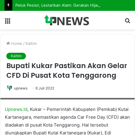
Peluk Pesisir, Lestarikan Alam: Gerakan Hijau Penanaman Mangrove Dimulai dari Teluk Lingga
Menu
S
fo
Home
/
Kaltim
Kaltim
Bupati Kukar Pastikan Akan Gelar
CFD Di Pusat Kota Tenggarong
upnews
6 Juli 2022
Persiapan CFD akan tetap menerapkan protokol kesehatan yang ketat.
(Topan Setiawan/Upnews.Id)
Upnews.Id
, Kukar – Pemerintah Kabupaten (Pemkab) Kutai
Kartanegara, memastikan agenda Car Free Day (CFD) akan
diadakan di pusat Kota Tenggarong. Hal tersebut
diungkapkan Bupati Kutai Kartanegara (Kukar), Edi