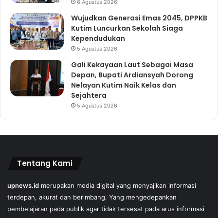
6 Agustus 2026
Wujudkan Generasi Emas 2045, DPPKB
Kutim Luncurkan Sekolah Siaga
Kependudukan
5 Agustus 2026
Gali Kekayaan Laut Sebagai Masa
Depan, Bupati Ardiansyah Dorong
Nelayan Kutim Naik Kelas dan
Sejahtera
5 Agustus 2026
Tentang Kami
upnews.id
merupakan media digital yang menyajikan informasi
terdepan, akurat dan berimbang. Yang mengedepankan
pembelajaran pada publik agar tidak tersesat pada arus informasi