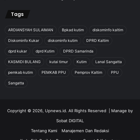
Tags
ARDIANSYAH SULAIMAN
Bpkad kutim
diskominfo kaltim
Diskominfo Kukar
diskominfo kutim
DPRD Kaltim
dprd kukar
dprd Kutim
DPRD Samarinda
KASMIDI BULANG
kutai timur
Kutim
Lanal Sangatta
pemkab kutim
PEMKAB PPU
Pemprov Kaltim
PPU
Sangatta
Copyright © 2026, Upnews.id. All Rights Reserved | Manage by
Sobat DIGITAL
Tentang Kami
Manajemen Dan Redaksi