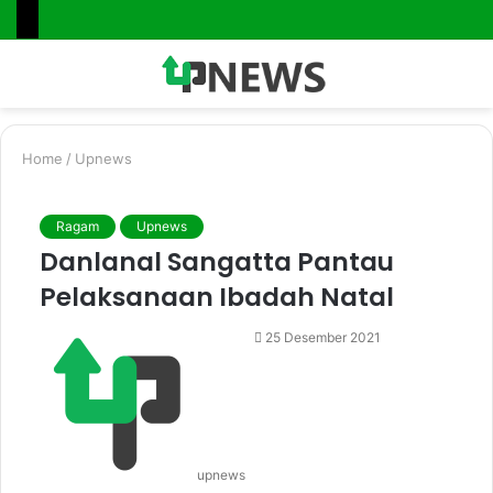
Menu
S
fo
Home
/
Upnews
Ragam
Upnews
Danlanal Sangatta Pantau
Pelaksanaan Ibadah Natal
25 Desember 2021
upnews