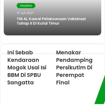
k
a
Headline
m
17 Juli 2021
TNI AL Kawal Pelaksanaan Vaksinasi
Tahap II Di Kutai Timur
Ini Sebab
Menakar
Kendaraan
Pendamping
Mogok Usai Isi
Persikutim Di
BBM Di SPBU
Perempat
Sangatta
Final