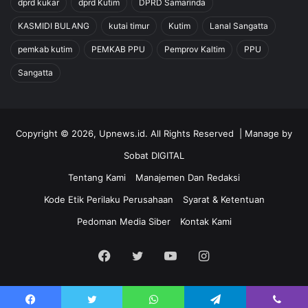
dprd kukar
dprd Kutim
DPRD Samarinda
KASMIDI BULANG
kutai timur
Kutim
Lanal Sangatta
pemkab kutim
PEMKAB PPU
Pemprov Kaltim
PPU
Sangatta
Copyright © 2026, Upnews.id. All Rights Reserved | Manage by
Sobat DIGITAL
Tentang Kami
Manajemen Dan Redaksi
Kode Etik Perilaku Perusahaan
Syarat & Ketentuan
Pedoman Media Siber
Kontak Kami
Facebook
Twitter
YouTube
Instagram