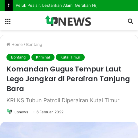
Peluk Pesisir, Lestarikan Alam: Gerakan Hijau Penanaman Mangrove Dimulai dari Teluk Lingga
Menu
S
fo
Home
/
Bontang
Bontang
Kriminal
Kutai Timur
Komandan Gugus Tempur Laut
Lego Jangkar di Perairan Tanjung
Bara
KRI KS Tubun Patroli Diperairan Kutai Timur
upnews
6 Februari 2022