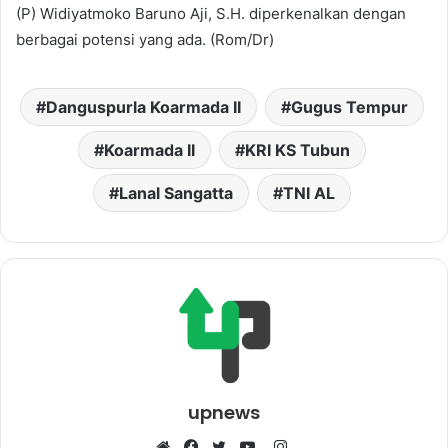
(P) Widiyatmoko Baruno Aji, S.H. diperkenalkan dengan
berbagai potensi yang ada. (Rom/Dr)
Danguspurla Koarmada II
Gugus Tempur
Koarmada II
KRI KS Tubun
Lanal Sangatta
TNI AL
upnews
I