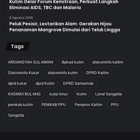
Kutim Gelar Forum Kemitraan, Perkuat Langkah
Eliminasi AIDS, TBC dan Malaria
6 Agustus 2026
Peluk Pesisir, Lestarikan Alam: Gerakan Hijau
Penanaman Mangrove Dimulai dari Teluk Lingga
Tags
ARDIANSYAH SULAIMAN
Bpkad kutim
diskominfo kaltim
Diskominfo Kukar
diskominfo kutim
DPRD Kaltim
dprd kukar
dprd Kutim
DPRD Samarinda
KASMIDI BULANG
kutai timur
Kutim
Lanal Sangatta
pemkab kutim
PEMKAB PPU
Pemprov Kaltim
PPU
Sangatta