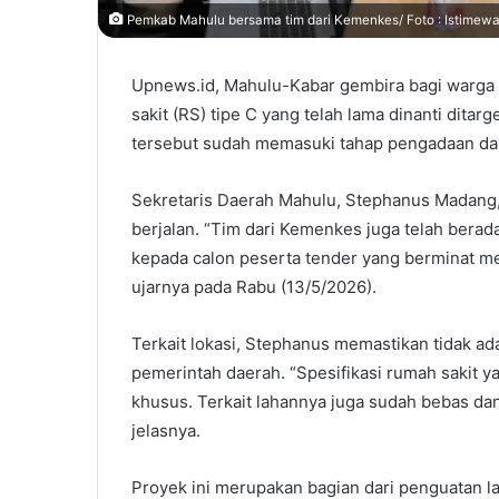
Pemkab Mahulu bersama tim dari Kemenkes/ Foto : Istimew
Upnews.id, Mahulu-Kabar gembira bagi warg
sakit (RS) tipe C yang telah lama dinanti ditar
tersebut sudah memasuki tahap pengadaan dan
Sekretaris Daerah Mahulu, Stephanus Madang
berjalan. “Tim dari Kemenkes juga telah bera
kepada calon peserta tender yang berminat m
ujarnya pada Rabu (13/5/2026).
Terkait lokasi, Stephanus memastikan tidak ad
pemerintah daerah. “Spesifikasi rumah sakit y
khusus. Terkait lahannya juga sudah bebas da
jelasnya.
Proyek ini merupakan bagian dari penguatan l