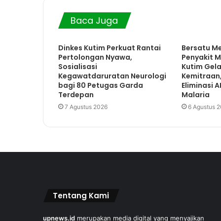
Baca Juga
Dinkes Kutim Perkuat Rantai
Bersatu M
Pertolongan Nyawa,
Penyakit M
Sosialisasi
Kutim Gel
Kegawatdaruratan Neurologi
Kemitraan
bagi 80 Petugas Garda
Eliminasi 
Terdepan
Malaria
7 Agustus 2026
6 Agustus 
Tentang Kami
upnews.id
merupakan media digital yang menyajikan