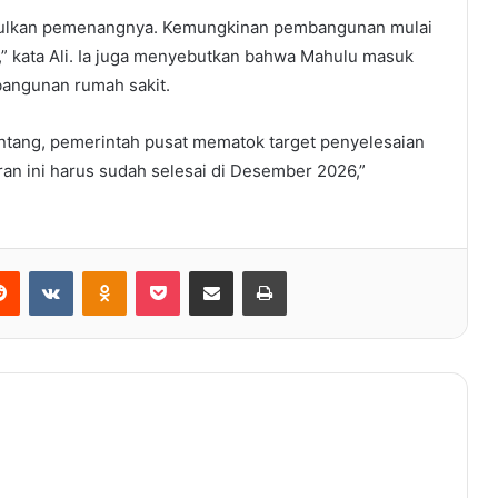
diusulkan pemenangnya. Kemungkinan pembangunan mulai
l,” kata Ali. Ia juga menyebutkan bahwa Mahulu masuk
angunan rumah sakit.
Faizal Rachman Minta Pemerintah
ang, pemerintah pusat mematok target penyelesaian
Gerak Cepat Penuhi Kebuhutan
an ini harus sudah selesai di Desember 2026,”
Dokter di RS Pratama Muara
Bengkal
Selamat Hari Polisi Pamong Praja
2024
Reddit
VKontakte
Odnoklassniki
Pocket
Share via Email
Print
Sulap Lahan 14 Hektare Jadi
Tempat Wisata di Bumi Jaya
Banjir Sangatta, Ada Warga yang
Prihatin Ada Warga yang Manfaatin