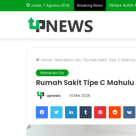
Jumat, 7 Agustus 2026
Breaking News
Home
/
Mahakam Ulu
/
Rumah Sakit Tipe C Mahulu
Mahakam Ulu
Rumah Sakit Tipe C Mahulu 
upnews
14 Mei 2026
Facebook
Twitter
LinkedIn
Tumblr
Pinterest
Reddit
VK