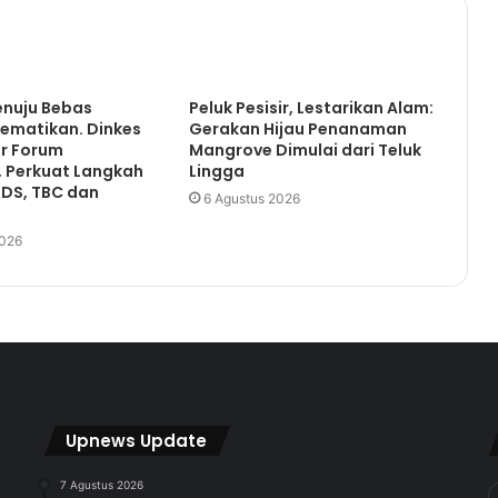
Bupati Kutim Pimpin Peringatan Hari
Pahlawan
enuju Bebas
Peluk Pesisir, Lestarikan Alam:
ematikan. Dinkes
Gerakan Hijau Penanaman
Dorong Kemandirian Ekonomi,
ar Forum
Mangrove Dimulai dari Teluk
Disnakertrans PPU Latih Warga Jadi
, Perkuat Langkah
Lingga
Penjahit dan Penata Rias
AIDS, TBC dan
Bersertifikat
6 Agustus 2026
Ardiansyah Tekankan Pentingnya
2026
Sinergi Atasi Kemiskinan
Keterbatasan Anggaran, Damkar
PPU Gelar In-House Training bagi
CPNS Baru
Arfan Mencari Masjid Untuk
Upnews Update
Dibangun
7 Agustus 2026