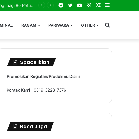
Facebook
Twitter
YouTube
Instagram
Random
Sidebar
Bersatu Menuju Bebas Penyakit Mematikan. Dinkes Kutim Gelar Forum Kemitraan, Perkuat Langkah Eliminasi AIDS, TBC dan Malaria
Article
Search
IMINAL
RAGAM
PARIWARA
OTHER
for
Space Iklan
Promosikan Kegiatan/Produkmu Disini
Kontak Kami : 0819-3228-7376
Baca Juga