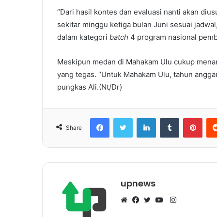
“Dari hasil kontes dan evaluasi nanti akan 
sekitar minggu ketiga bulan Juni sesuai jadwa
dalam kategori
batch
4 program nasional pemb
Meskipun medan di Mahakam Ulu cukup menant
yang tegas. “Untuk Mahakam Ulu, tahun anggar
pungkas Ali.(Nt/Dr)
Facebook
Twitter
LinkedIn
Tumblr
Pinterest
Share
upnews
I
n
W
F
T
Y