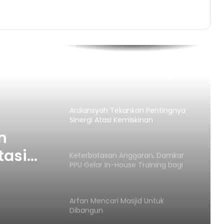
Bupati Kutim Pimpin Peringatan Hari
Pahlawan
Dorong Kemandirian Ekonomi,
Disnakertrans PPU Latih Warga Jadi
Penjahit dan Penata Rias
Bersertifikat
Ardiansyah Tekankan Pentingnya
Sinergi Atasi Kemiskinan
n
tasi
Keterbatasan Anggaran, Damkar
PPU Gelar In-House Training bagi
CPNS Baru
Arfan Mencari Masjid Untuk
Dibangun