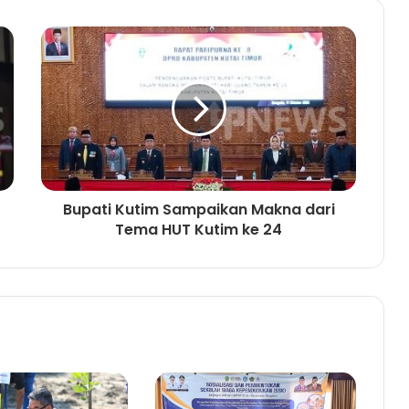
Sepakati Permasalahan dan
Pembangunan Kutim 2022 Lewat
Musrenbang Kabupaten
Pemkab Kutim Jalin Kerja Sama
Dengan PERADI dan GENPRO
Bupati Kutim Sampaikan Makna dari
Terobosan Megah: Pelabuhan
Tema HUT Kutim ke 24
Kenyamukan Proyeksi Beroperasi
Awal 2028, Pintu Gerbang Ekonomi
Baru Kutim
Tingkatkan Perekonomian Melalui
Pendidikan Non Formal
Yuli Sa’pang minta Pemerintah
Kejar Percepat Program