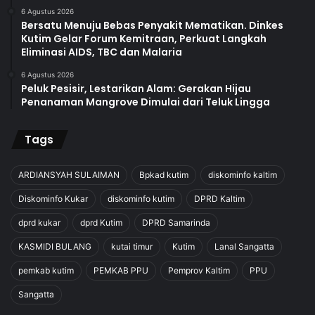
6 Agustus 2026
Bersatu Menuju Bebas Penyakit Mematikan. Dinkes
Kutim Gelar Forum Kemitraan, Perkuat Langkah
Eliminasi AIDS, TBC dan Malaria
6 Agustus 2026
Peluk Pesisir, Lestarikan Alam: Gerakan Hijau
Penanaman Mangrove Dimulai dari Teluk Lingga
Tags
ARDIANSYAH SULAIMAN
Bpkad kutim
diskominfo kaltim
Diskominfo Kukar
diskominfo kutim
DPRD Kaltim
dprd kukar
dprd Kutim
DPRD Samarinda
KASMIDI BULANG
kutai timur
Kutim
Lanal Sangatta
pemkab kutim
PEMKAB PPU
Pemprov Kaltim
PPU
Sangatta