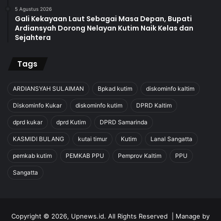
5 Agustus 2026
Gali Kekayaan Laut Sebagai Masa Depan, Bupati
Ardiansyah Dorong Nelayan Kutim Naik Kelas dan
Sejahtera
Tags
ARDIANSYAH SULAIMAN
Bpkad kutim
diskominfo kaltim
Diskominfo Kukar
diskominfo kutim
DPRD Kaltim
dprd kukar
dprd Kutim
DPRD Samarinda
KASMIDI BULANG
kutai timur
Kutim
Lanal Sangatta
pemkab kutim
PEMKAB PPU
Pemprov Kaltim
PPU
Sangatta
Copyright © 2026, Upnews.id. All Rights Reserved | Manage by