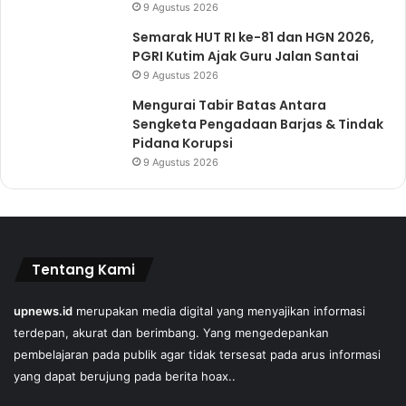
9 Agustus 2026
Semarak HUT RI ke-81 dan HGN 2026,
PGRI Kutim Ajak Guru Jalan Santai
9 Agustus 2026
Mengurai Tabir Batas Antara
Sengketa Pengadaan Barjas & Tindak
Pidana Korupsi
9 Agustus 2026
Tentang Kami
upnews.id
merupakan media digital yang menyajikan informasi
terdepan, akurat dan berimbang. Yang mengedepankan
pembelajaran pada publik agar tidak tersesat pada arus informasi
yang dapat berujung pada berita hoax..