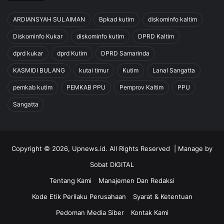
ARDIANSYAH SULAIMAN
Bpkad kutim
diskominfo kaltim
Diskominfo Kukar
diskominfo kutim
DPRD Kaltim
dprd kukar
dprd Kutim
DPRD Samarinda
KASMIDI BULANG
kutai timur
Kutim
Lanal Sangatta
pemkab kutim
PEMKAB PPU
Pemprov Kaltim
PPU
Sangatta
Copyright © 2026, Upnews.id. All Rights Reserved | Manage by
Sobat DIGITAL
Tentang Kami
Manajemen Dan Redaksi
Kode Etik Perilaku Perusahaan
Syarat & Ketentuan
Pedoman Media Siber
Kontak Kami