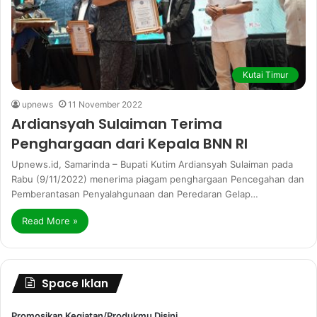
Kutai Timur
upnews
11 November 2022
Ardiansyah Sulaiman Terima
Penghargaan dari Kepala BNN RI
Upnews.id, Samarinda – Bupati Kutim Ardiansyah Sulaiman pada
Rabu (9/11/2022) menerima piagam penghargaan Pencegahan dan
Pemberantasan Penyalahgunaan dan Peredaran Gelap…
Read More »
Space Iklan
Promosikan Kegiatan/Produkmu Disini