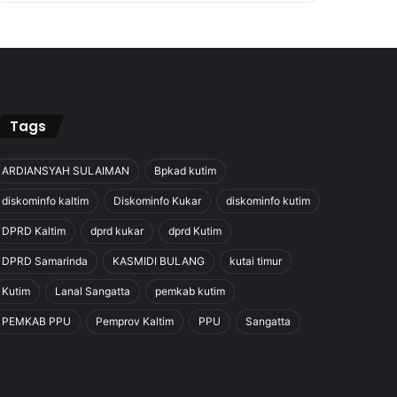
Tags
ARDIANSYAH SULAIMAN
Bpkad kutim
diskominfo kaltim
Diskominfo Kukar
diskominfo kutim
DPRD Kaltim
dprd kukar
dprd Kutim
DPRD Samarinda
KASMIDI BULANG
kutai timur
Kutim
Lanal Sangatta
pemkab kutim
PEMKAB PPU
Pemprov Kaltim
PPU
Sangatta