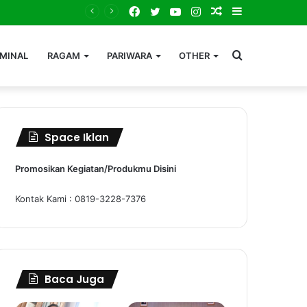
Facebook
Twitter
YouTube
Instagram
Random
Sidebar
Article
Search
IMINAL
RAGAM
PARIWARA
OTHER
for
Space Iklan
Promosikan Kegiatan/Produkmu Disini
Kontak Kami : 0819-3228-7376
Baca Juga