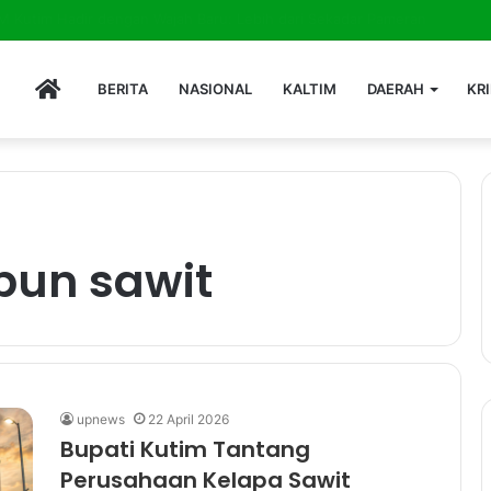
ching: Strategi Jembatan Pasar dan Modal Baru Diskop UMKM Kutim
HOME
BERITA
NASIONAL
KALTIM
DAERAH
KR
bun sawit
upnews
22 April 2026
Bupati Kutim Tantang
Perusahaan Kelapa Sawit