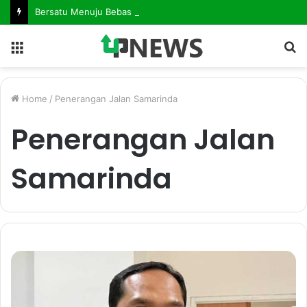
Bersatu Menuju Bebas Penyakit Mematikan. Dinkes Kutim Gelar Forum Kemitraan, Perkuat Langkah Eliminasi AIDS, TBC dan Malaria
Menu
S
fo
Home
/
Penerangan Jalan Samarinda
Penerangan Jalan
Samarinda