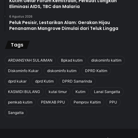
Kutim Gelar Forum Kemitraan, Perkuat Langkah
Eliminasi AIDS, TBC dan Malaria
6 Agustus 2026
Peluk Pesisir, Lestarikan Alam: Gerakan Hijau
Penanaman Mangrove Dimulai dari Teluk Lingga
Tags
ARDIANSYAH SULAIMAN
Bpkad kutim
diskominfo kaltim
Diskominfo Kukar
diskominfo kutim
DPRD Kaltim
dprd kukar
dprd Kutim
DPRD Samarinda
KASMIDI BULANG
kutai timur
Kutim
Lanal Sangatta
pemkab kutim
PEMKAB PPU
Pemprov Kaltim
PPU
Sangatta