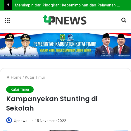
Memimpin dari Pinggiran: Kepemimpinan dan Pelayanan Publik di Daerah 3T
Menu
S
fo
Home
/
Kutai Timur
Kutai Timur
Kampanyekan Stunting di
Sekolah
Upnews
15 November 2022