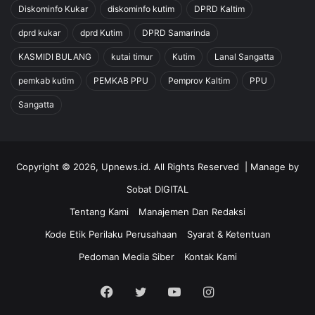
Diskominfo Kukar
diskominfo kutim
DPRD Kaltim
dprd kukar
dprd Kutim
DPRD Samarinda
KASMIDI BULANG
kutai timur
Kutim
Lanal Sangatta
pemkab kutim
PEMKAB PPU
Pemprov Kaltim
PPU
Sangatta
Copyright © 2026, Upnews.id. All Rights Reserved | Manage by
Sobat DIGITAL
Tentang Kami
Manajemen Dan Redaksi
Kode Etik Perilaku Perusahaan
Syarat & Ketentuan
Pedoman Media Siber
Kontak Kami
Facebook
Twitter
YouTube
Instagram