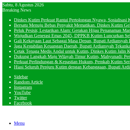
Sabtu, 8 Agustus 2026
Breaking News
Dinkes Kutim Perkuat Rantai Pertolongan Nyawa, Sosialisasi
Bersatu Menuju Bebas Penyakit Mematikan. Dinkes Kutim Gel
Peluk Pesisir, Lestarikan Alam: Gerakan Hijau Penanaman Ma
Wujudkan Generasi Emas 2045, DPPKB Kutim Luncurkan Se
Gali Kekayaan Laut Sebagai Masa Depan, Bupati Ardiansyah 
Jaga Kestabilan Keuangan Daerah, Bupati Ardiansyah Tekan
Cetak Tenaga Medis Andal untuk Kutim, Dinkes Kutim Jalin K
Dukung Langkah Maju Wilayah Timur Kutim, Mahyunadi: Per
Perkuat Perlindungan & Kepastian Hukum, Pemkab Kutim Ser
Hiasi Seluruh Penjuru Kutim dengan Kebanggaan, Bupati Ard
Sidebar
Random Article
Instagram
YouTube
Twitter
Facebook
Menu