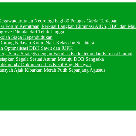
 Kegawatdaruratan Neurologi bagi 80 Petugas Garda Terdepan
ar Forum Kemitraan, Perkuat Langkah Eliminasi AIDS, TBC dan Mala
ngrove Dimulai dari Teluk Lingga
kolah Siaga Kependudukan
Dorong Nelayan Kutim Naik Kelas dan Sejahtera
kan Optimalisasi DBH Sawit dan IUPK
erja Sama Strategis dengan Fakultas Kedokteran dan Farmasi Unmul
siapkan Segala Sesuai Aturan Menuju DOB Sangsaka
ahkan 547 Dokumen e-Pas Kecil Bagi Nelayan
iansyah Ajak Kibarkan Merah Putih Sepanjang Agustus