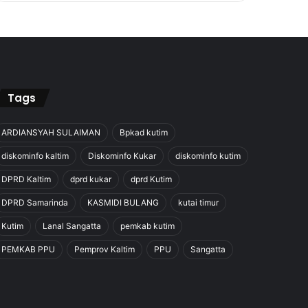
Tags
ARDIANSYAH SULAIMAN
Bpkad kutim
diskominfo kaltim
Diskominfo Kukar
diskominfo kutim
DPRD Kaltim
dprd kukar
dprd Kutim
DPRD Samarinda
KASMIDI BULANG
kutai timur
Kutim
Lanal Sangatta
pemkab kutim
PEMKAB PPU
Pemprov Kaltim
PPU
Sangatta