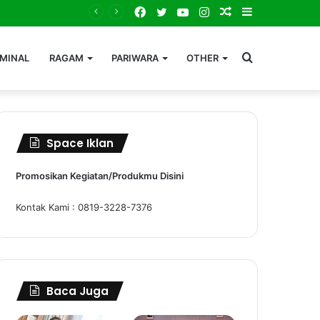
Facebook
Twitter
YouTube
Instagram
Random
Sidebar
Article
Search
IMINAL
RAGAM
PARIWARA
OTHER
for
Space Iklan
Promosikan Kegiatan/Produkmu Disini
Kontak Kami : 0819-3228-7376
Baca Juga