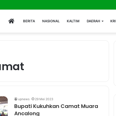
hing: Strategi Jembatan Pasar dan Modal Baru Diskop UMKM Kutim
HOME
BERITA
NASIONAL
KALTIM
DAERAH
KR
amat
upnews
29 Mei 2023
Bupati Kukuhkan Camat Muara
Ancalong