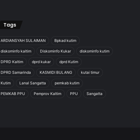
Tags
ARDIANSYAH SULAIMAN
Bpkad kutim
diskominfo kaltim
Diskominfo Kukar
diskominfo kutim
DPRD Kaltim
dprd kukar
dprd Kutim
DPRD Samarinda
KASMIDI BULANG
kutai timur
Kutim
Lanal Sangatta
pemkab kutim
PEMKAB PPU
Pemprov Kaltim
PPU
Sangatta