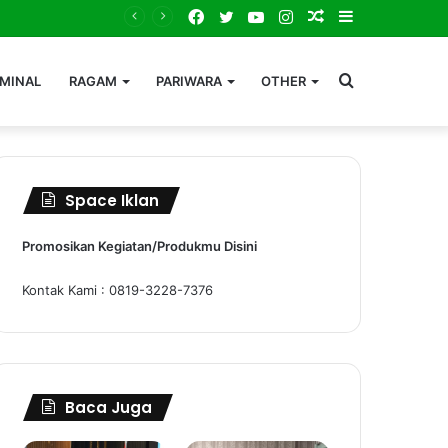
Facebook
Twitter
YouTube
Instagram
Random
Sidebar
Gali Kekayaan Laut Sebagai Masa Depan, Bupati Ardiansyah Dorong Nelayan Kutim Naik Kelas dan Sejahtera
Article
Search
IMINAL
RAGAM
PARIWARA
OTHER
for
Space Iklan
Promosikan Kegiatan/Produkmu Disini
Kontak Kami : 0819-3228-7376
Baca Juga