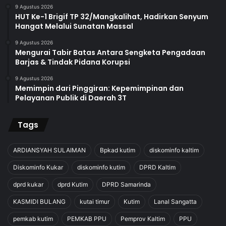
9 Agustus 2026
HUT Ke-1 Brigif TP 32/Mangkalihat, Hadirkan Senyum
Hangat Melalui Sunatan Massal
9 Agustus 2026
Mengurai Tabir Batas Antara Sengketa Pengadaan
Barjas & Tindak Pidana Korupsi
9 Agustus 2026
Memimpin dari Pinggiran: Kepemimpinan dan
Pelayanan Publik di Daerah 3T
Tags
ARDIANSYAH SULAIMAN
Bpkad kutim
diskominfo kaltim
Diskominfo Kukar
diskominfo kutim
DPRD Kaltim
dprd kukar
dprd Kutim
DPRD Samarinda
KASMIDI BULANG
kutai timur
Kutim
Lanal Sangatta
pemkab kutim
PEMKAB PPU
Pemprov Kaltim
PPU