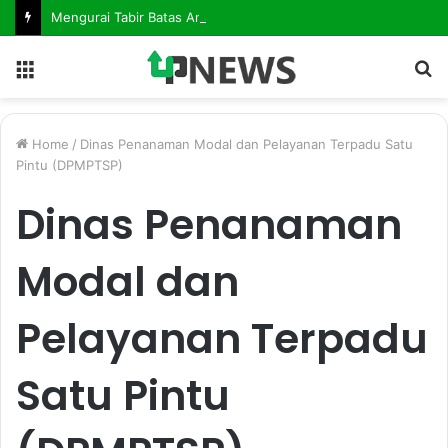
Mengurai Tabir Batas Antara Sengketa Pengadaan Barjas & Tindak Pidana Korupsi
Menu
S
fo
Home
/
Dinas Penanaman Modal dan Pelayanan Terpadu Satu
Pintu (DPMPTSP)
Dinas Penanaman
Modal dan
Pelayanan Terpadu
Satu Pintu