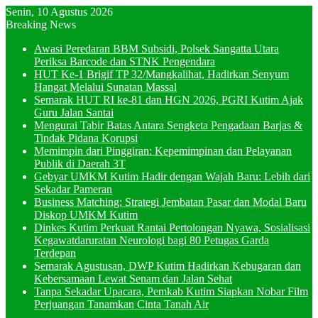
Senin, 10 Agustus 2026
Breaking News
Awasi Peredaran BBM Subsidi, Polsek Sangatta Utara
Periksa Barcode dan STNK Pengendara
HUT Ke-1 Brigif TP 32/Mangkalihat, Hadirkan Senyum
Hangat Melalui Sunatan Massal
Semarak HUT RI ke-81 dan HGN 2026, PGRI Kutim Ajak
Guru Jalan Santai
Mengurai Tabir Batas Antara Sengketa Pengadaan Barjas &
Tindak Pidana Korupsi
Memimpin dari Pinggiran: Kepemimpinan dan Pelayanan
Publik di Daerah 3T
Gebyar UMKM Kutim Hadir dengan Wajah Baru: Lebih dari
Sekadar Pameran
Business Matching: Strategi Jembatan Pasar dan Modal Baru
Diskop UMKM Kutim
Dinkes Kutim Perkuat Rantai Pertolongan Nyawa, Sosialisasi
Kegawatdaruratan Neurologi bagi 80 Petugas Garda
Terdepan
Semarak Agustusan, DWP Kutim Hadirkan Kebugaran dan
Kebersamaan Lewat Senam dan Jalan Sehat
Tanpa Sekadar Upacara, Pemkab Kutim Siapkan Nobar Film
Perjuangan Tanamkan Cinta Tanah Air