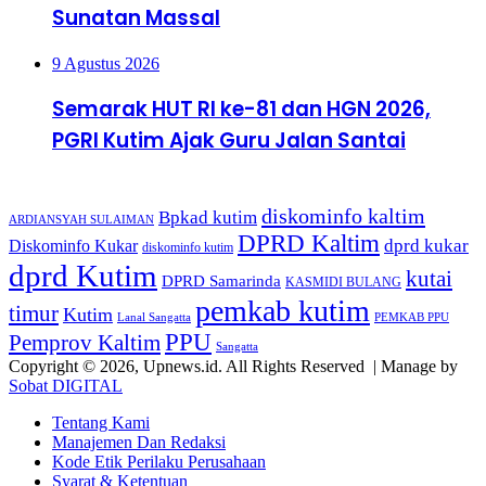
Sunatan Massal
9 Agustus 2026
Semarak HUT RI ke-81 dan HGN 2026,
PGRI Kutim Ajak Guru Jalan Santai
Tags
diskominfo kaltim
Bpkad kutim
ARDIANSYAH SULAIMAN
DPRD Kaltim
dprd kukar
Diskominfo Kukar
diskominfo kutim
dprd Kutim
kutai
DPRD Samarinda
KASMIDI BULANG
pemkab kutim
timur
Kutim
Lanal Sangatta
PEMKAB PPU
PPU
Pemprov Kaltim
Sangatta
Copyright © 2026, Upnews.id. All Rights Reserved | Manage by
Sobat DIGITAL
Tentang Kami
Manajemen Dan Redaksi
Kode Etik Perilaku Perusahaan
Syarat & Ketentuan