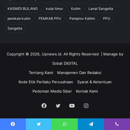
KASMIDI BULANG
kutai timur
Kutim
Lanal Sangatta
pemkab kutim
PEMKAB PPU
Pemprov Kaltim
PPU
Sangatta
Copyright © 2026, Upnews.id. All Rights Reserved | Manage by
Sobat DIGITAL
Tentang Kami
Manajemen Dan Redaksi
Kode Etik Perilaku Perusahaan
Syarat & Ketentuan
Pedoman Media Siber
Kontak Kami
Facebook
Twitter
YouTube
Instagram