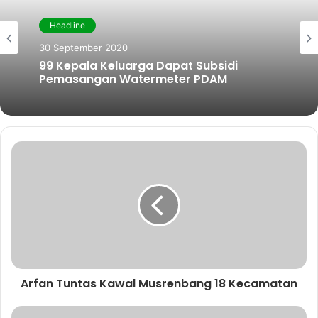
g
i
b
t
u
Headline
r
t
o
e
b
a
e
o
r
e
30 September 2020
m
k
99 Kepala Keluarga Dapat Subsidi
Pemasangan Watermeter PDAM
Arfan Tuntas Kawal Musrenbang 18 Kecamatan