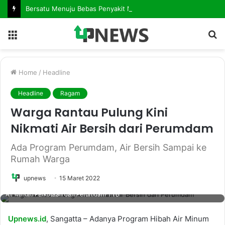
Bersatu Menuju Bebas Penyakit Mematikan. Dinkes Kutim Gelar Forum Kemitraan, Perkuat Langkah Eliminasi AIDS, TBC dan Malaria
Menu
S
fo
Home
/
Headline
Headline
Ragam
Warga Rantau Pulung Kini
Nikmati Air Bersih dari Perumdam
Ada Program Perumdam, Air Bersih Sampai ke
Rumah Warga
upnews
15 Maret 2022
Sumiati, Salah Satu Warga Rantau Pulung Yang Mendapat Program Hibah
Air Minum Perkotaan dari Perumdam TTB
Upnews.id
, Sangatta – Adanya Program Hibah Air Minum