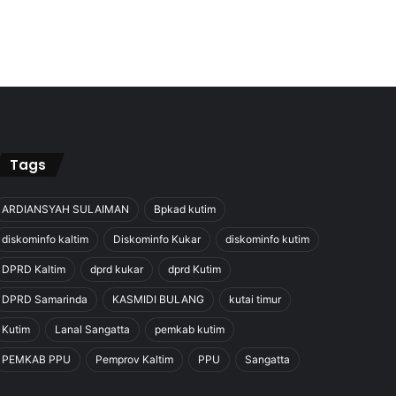
Tags
ARDIANSYAH SULAIMAN
Bpkad kutim
diskominfo kaltim
Diskominfo Kukar
diskominfo kutim
DPRD Kaltim
dprd kukar
dprd Kutim
DPRD Samarinda
KASMIDI BULANG
kutai timur
Kutim
Lanal Sangatta
pemkab kutim
PEMKAB PPU
Pemprov Kaltim
PPU
Sangatta