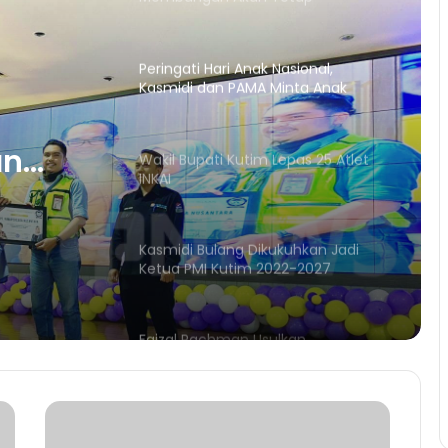
Kutim Giat Belajar
Wakil Bupati Kutim Lepas 25 Atlet
INKAI
Lepas
Kasmidi Bulang Dikukuhkan Jadi
Ketua PMI Kutim 2022-2027
Faizal Rachman Usulkan
an
Pembangunan Padepokan Silat di
Kutim
tim
Kedatangan TKA, Wabup Berharap
Alih Teknologi
Wakil Bupati Hadiri Perayaan HUT