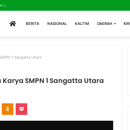
HOME
BERITA
NASIONAL
KALTIM
DAERAH
KR
 SMPN 1 Sangatta Utara
a Karya SMPN 1 Sangatta Utara
ontakte
Odnoklassniki
Pocket