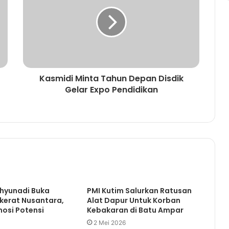
Dusun Ngelin Long Mesangat
Pemkab Kutim Distribusikan 18.000
Liter Minyak Goreng
Kasmidi Minta Tahun Depan Disdik
Stand Perumdam TTB Siapkan
Gelar Expo Pendidikan
Loket Pelayanan
Bupati Dukung Pembangunan
Markas PMI Kutim
Meski Dari Partai Pengusung, Kritik
Membangun Akan Tetap
yunadi Buka
PMI Kutim Salurkan Ratusan
Dilayangkan Ke Pemerintah
ekerat Nusantara,
Alat Dapur Untuk Korban
osi Potensi
Kebakaran di Batu Ampar
Peringati Hari Anak Nasional,
2 Mei 2026