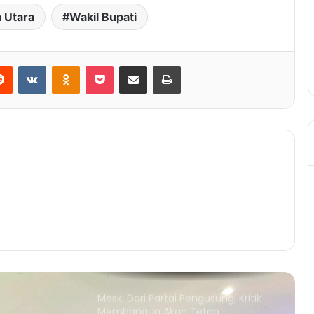
 Utara
Wakil Bupati
Pemkab Kutim Distribusikan 18.000
Liter Minyak Goreng
Reddit
VKontakte
Odnoklassniki
Pocket
Share via Email
Print
Stand Perumdam TTB Siapkan
Loket Pelayanan
Bupati Dukung Pembangunan
Markas PMI Kutim
Meski Dari Partai Pengusung, Kritik
Membangun Akan Tetap
Dilayangkan Ke Pemerintah
Peringati Hari Anak Nasional,
Kasmidi dan PAMA Minta Anak