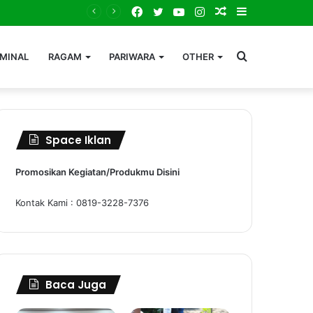
Facebook
Twitter
YouTube
Instagram
Random
Sidebar
Bersatu Menuju Bebas Penyakit Mematikan. Dinkes Kutim Gelar Forum Kemitraan, Perkuat Langkah Eliminasi AIDS, TBC dan Malaria
Article
Search
IMINAL
RAGAM
PARIWARA
OTHER
for
Space Iklan
Promosikan Kegiatan/Produkmu Disini
Kontak Kami : 0819-3228-7376
Baca Juga