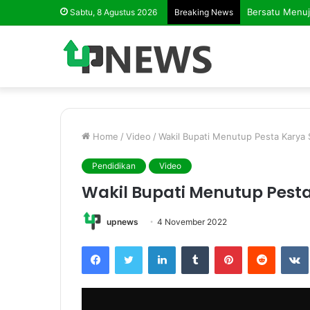
Sabtu, 8 Agustus 2026
Breaking News
Home
/
Video
/
Wakil Bupati Menutup Pesta Karya
Pendidikan
Video
Wakil Bupati Menutup Pest
upnews
4 November 2022
Facebook
Twitter
LinkedIn
Tumblr
Pinterest
Reddit
VK