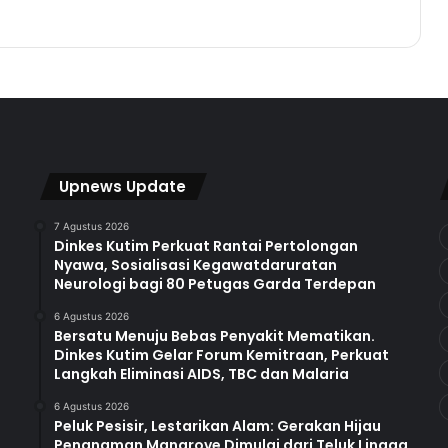
Kasmidi dan PAMA Minta Anak
Kutim Giat Belajar
Wakil Bupati Kutim Lepas 25 Atlet
INKAI
Kasmidi Bulang Dikukuhkan Jadi
Ketua PMI Kutim 2022-2027
Upnews Update
7 Agustus 2026
Dinkes Kutim Perkuat Rantai Pertolongan
Faizal Rachman Usulkan
Nyawa, Sosialisasi Kegawatdaruratan
Pembangunan Padepokan Silat di
Neurologi bagi 80 Petugas Garda Terdepan
Kutim
6 Agustus 2026
Bersatu Menuju Bebas Penyakit Mematikan.
Dinkes Kutim Gelar Forum Kemitraan, Perkuat
Langkah Eliminasi AIDS, TBC dan Malaria
6 Agustus 2026
Peluk Pesisir, Lestarikan Alam: Gerakan Hijau
Penanaman Mangrove Dimulai dari Teluk Lingga