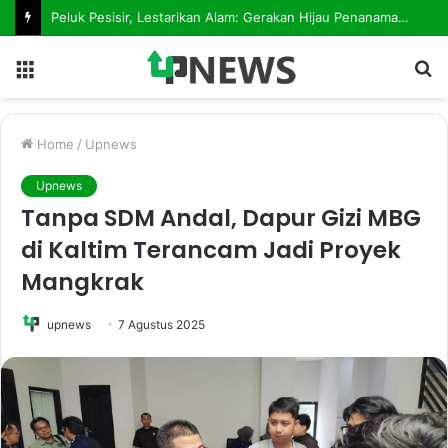
Peluk Pesisir, Lestarikan Alam: Gerakan Hijau Penanaman Mangrove Dimulai dari Teluk Lingga
Menu
S
fo
Home
/
Upnews
Upnews
Tanpa SDM Andal, Dapur Gizi MBG
di Kaltim Terancam Jadi Proyek
Mangkrak
upnews
7 Agustus 2025