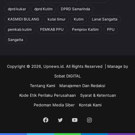
dprd kukar
dprd Kutim
DPRD Samarinda
KASMIDI BULANG
kutai timur
Kutim
Lanal Sangatta
pemkab kutim
PEMKAB PPU
Pemprov Kaltim
PPU
Sangatta
Copyright © 2026, Upnews.id. All Rights Reserved | Manage by
Sobat DIGITAL
Tentang Kami
Manajemen Dan Redaksi
Kode Etik Perilaku Perusahaan
Syarat & Ketentuan
Pedoman Media Siber
Kontak Kami
Facebook
Twitter
YouTube
Instagram