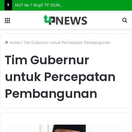
HUT Ke-1 Brigif TP 32/Mangkalihat, Hadirkan Senyum Hangat Melalui Sunatan Massal
Menu
S
fo
Home
/
Tim Gubernur untuk Percepatan Pembangunan
Tim Gubernur
untuk Percepatan
Pembangunan