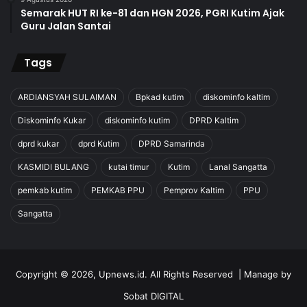
Semarak HUT RI ke-81 dan HGN 2026, PGRI Kutim Ajak
Guru Jalan Santai
Tags
ARDIANSYAH SULAIMAN
Bpkad kutim
diskominfo kaltim
Diskominfo Kukar
diskominfo kutim
DPRD Kaltim
dprd kukar
dprd Kutim
DPRD Samarinda
KASMIDI BULANG
kutai timur
Kutim
Lanal Sangatta
pemkab kutim
PEMKAB PPU
Pemprov Kaltim
PPU
Sangatta
Copyright © 2026, Upnews.id. All Rights Reserved | Manage by
Sobat DIGITAL