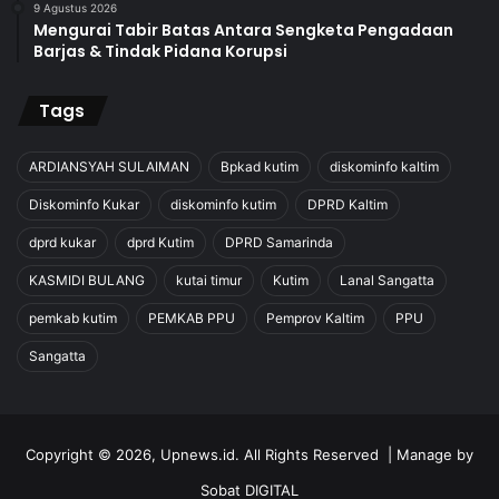
9 Agustus 2026
Mengurai Tabir Batas Antara Sengketa Pengadaan
Barjas & Tindak Pidana Korupsi
Tags
ARDIANSYAH SULAIMAN
Bpkad kutim
diskominfo kaltim
Diskominfo Kukar
diskominfo kutim
DPRD Kaltim
dprd kukar
dprd Kutim
DPRD Samarinda
KASMIDI BULANG
kutai timur
Kutim
Lanal Sangatta
pemkab kutim
PEMKAB PPU
Pemprov Kaltim
PPU
Sangatta
Copyright © 2026, Upnews.id. All Rights Reserved | Manage by
Sobat DIGITAL