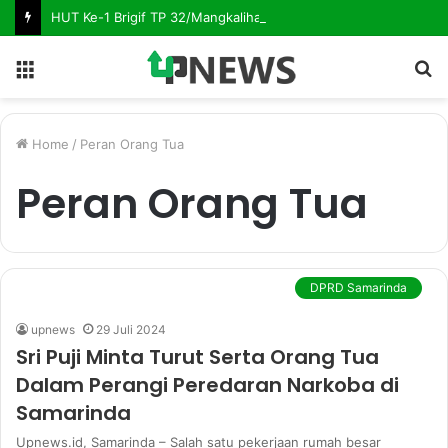
HUT Ke-1 Brigif TP 32/Mangkalihat, Hadirkan Senyum Hangat Melalui Sunatan Massal
Menu
S
fo
Home
/
Peran Orang Tua
Peran Orang Tua
DPRD Samarinda
upnews
29 Juli 2024
Sri Puji Minta Turut Serta Orang Tua
Dalam Perangi Peredaran Narkoba di
Samarinda
Upnews.id, Samarinda – Salah satu pekerjaan rumah besar