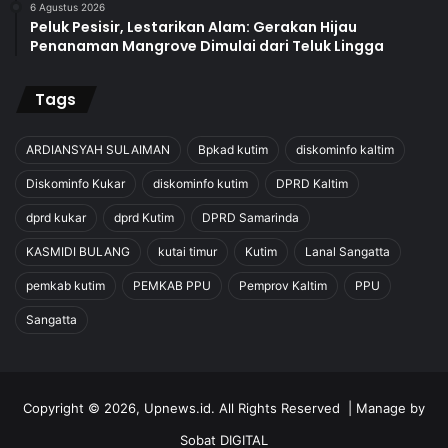
6 Agustus 2026
Peluk Pesisir, Lestarikan Alam: Gerakan Hijau
Penanaman Mangrove Dimulai dari Teluk Lingga
Tags
ARDIANSYAH SULAIMAN
Bpkad kutim
diskominfo kaltim
Diskominfo Kukar
diskominfo kutim
DPRD Kaltim
dprd kukar
dprd Kutim
DPRD Samarinda
KASMIDI BULANG
kutai timur
Kutim
Lanal Sangatta
pemkab kutim
PEMKAB PPU
Pemprov Kaltim
PPU
Sangatta
Copyright © 2026, Upnews.id. All Rights Reserved | Manage by
Sobat DIGITAL