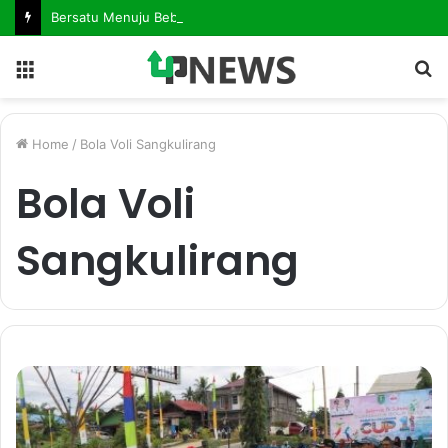
Bersatu Menuju Bebas Penyakit Mematikan. Dinkes Kutim Gelar Forum Kemitraan, Perkuat Langkah Eliminasi AIDS, TBC dan Malaria
Menu
S
fo
Home
/
Bola Voli Sangkulirang
Bola Voli
Sangkulirang