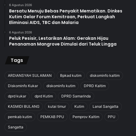
6 Agustus 2026
Bersatu Menuju Bebas Penyakit Mematikan. Dinkes
Kutim Gelar Forum Kemitraan, Perkuat Langkah
Eliminasi AIDS, TBC dan Malaria
6 Agustus 2026
Peluk Pesisir, Lestarikan Alam: Gerakan Hijau
Penanaman Mangrove Dimulai dari Teluk Lingga
Tags
ARDIANSYAH SULAIMAN
Bpkad kutim
diskominfo kaltim
Diskominfo Kukar
diskominfo kutim
DPRD Kaltim
dprd kukar
dprd Kutim
DPRD Samarinda
KASMIDI BULANG
kutai timur
Kutim
Lanal Sangatta
pemkab kutim
PEMKAB PPU
Pemprov Kaltim
PPU
Sangatta