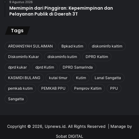
9 Agustus 2026
Memimpin dari Pinggiran: Kepemimpinan dan
Pelayanan Publik di Daerah 3T
Tags
ARDIANSYAH SULAIMAN
Bpkad kutim
diskominfo kaltim
Diskominfo Kukar
diskominfo kutim
DPRD Kaltim
dprd kukar
dprd Kutim
DPRD Samarinda
KASMIDI BULANG
kutai timur
Kutim
Lanal Sangatta
pemkab kutim
PEMKAB PPU
Pemprov Kaltim
PPU
Sangatta
Copyright © 2026, Upnews.id. All Rights Reserved | Manage by
Sobat DIGITAL