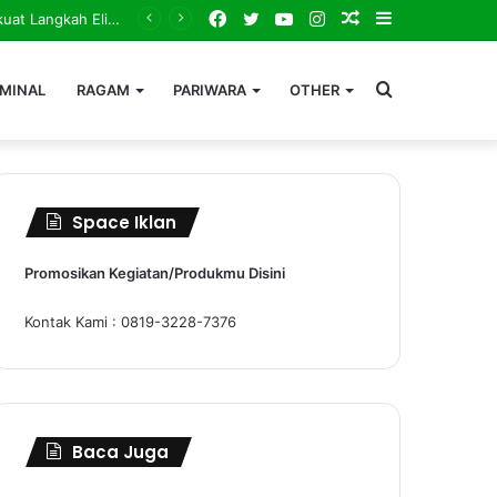
Facebook
Twitter
YouTube
Instagram
Random
Sidebar
 Lingga
Article
Search
IMINAL
RAGAM
PARIWARA
OTHER
for
Space Iklan
Promosikan Kegiatan/Produkmu Disini
Kontak Kami : 0819-3228-7376
Baca Juga