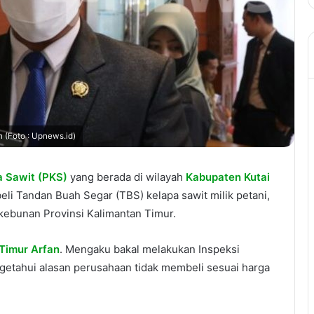
 (Foto : Upnews.id)
a Sawit (PKS)
yang berada di wilayah
Kabupaten Kutai
li Tandan Buah Segar (TBS) kelapa sawit milik petani,
kebunan Provinsi Kalimantan Timur.
 Timur Arfan
. Mengaku bakal melakukan Inspeksi
etahui alasan perusahaan tidak membeli sesuai harga