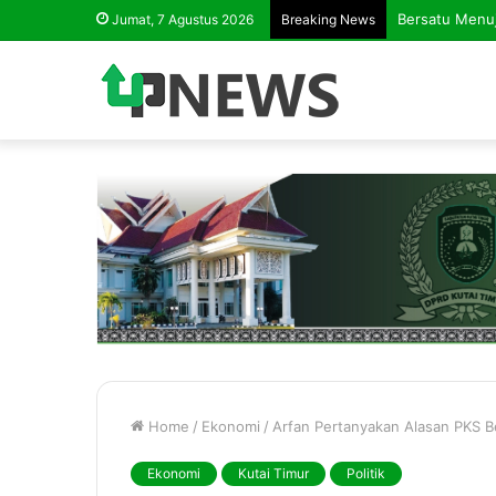
Peluk Pesisir
Jumat, 7 Agustus 2026
Breaking News
Home
/
Ekonomi
/
Arfan Pertanyakan Alasan PKS B
Ekonomi
Kutai Timur
Politik