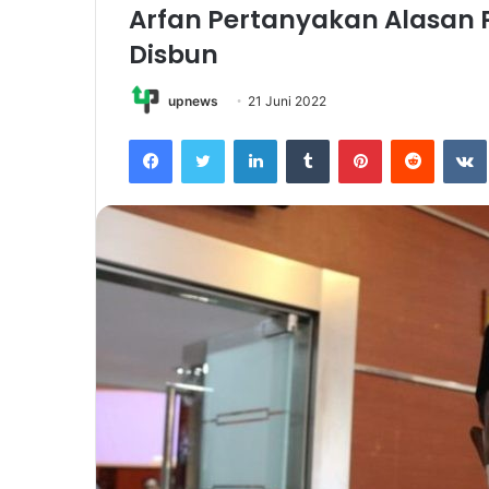
Arfan Pertanyakan Alasan 
Disbun
upnews
21 Juni 2022
Facebook
Twitter
LinkedIn
Tumblr
Pinterest
Reddit
VK