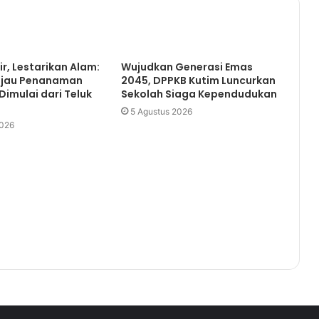
Ini Langkah Kadistan Kutim
Menghadapi Kasus PMK Pada
Hewan Ternak
Dibawah Tanagan Dingin Asti
ir, Lestarikan Alam:
Wujudkan Generasi Emas
Mazar, Lacal Market Dapat
ijau Penanaman
2045, DPPKB Kutim Luncurkan
Memotivasi Para Pemuda Kutim
imulai dari Teluk
Sekolah Siaga Kependudukan
5 Agustus 2026
2026
Agusriansyah Harapkan DPK BKPRMI
Sangkulirang Terus Menyiapkan
Generasi Qur’ani
Jimmi Perhatikan Ruang Kelas Baru
(RKB) Sekolah
Akhirnya PT. Kobexindo Penuhi
Undangan DPRD Kutim