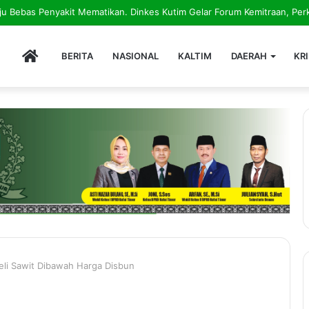
, Lestarikan Alam: Gerakan Hijau Penanaman Mangrove Dimulai dari Teluk
HOME
BERITA
NASIONAL
KALTIM
DAERAH
KR
eli Sawit Dibawah Harga Disbun