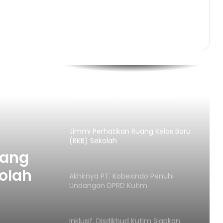
Menghadapi Kasus PMK Pada
Hewan Ternak
Dibawah Tanagan Dingin Asti
Mazar, Lacal Market Dapat
Memotivasi Para Pemuda Kutim
Agusriansyah Harapkan DPK BKPRMI
Sangkulirang Terus Menyiapkan
Generasi Qur’ani
Jimmi Perhatikan Ruang Kelas Baru
(RKB) Sekolah
uang
olah
Akhirnya PT. Kobexindo Penuhi
Undangan DPRD Kutim
Inklusif, Disdikbud Kutim Siapkan