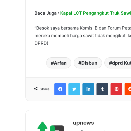
Baca Juga :
Kapal LCT Pengangkut Truk Sawit
“Besok saya bersama Komisi B dan Forum Pet
mereka membeli harga sawit tidak mengikuti ke
DPRD)
Arfan
DIsbun
dprd Ku
Facebook
Twitter
LinkedIn
Tumblr
Pinterest
Share
upnews