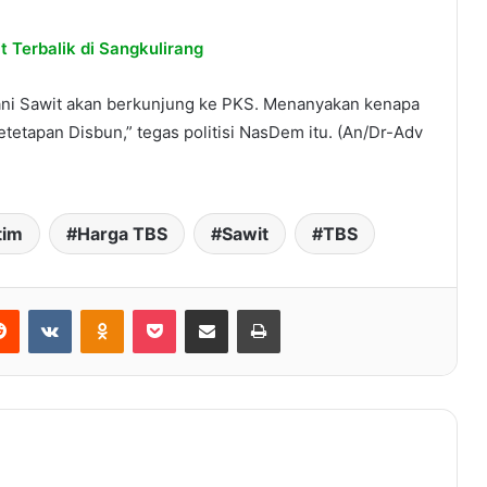
 Terbalik di Sangkulirang
ani Sawit akan berkunjung ke PKS. Menanyakan kenapa
tetapan Disbun,” tegas politisi NasDem itu. (An/Dr-Adv
Teluk Kaba Aset Wisata Terpendam
di Kutim
tim
Harga TBS
Sawit
TBS
Yuli Sa’pang minta Pemerintah
Kejar Percepat Program
Reddit
VKontakte
Odnoklassniki
Pocket
Share via Email
Print
Pembangunan
Bupati Kutim Sambangi Korban
Kebakaran di Sebongkok
Ini Langkah Kadistan Kutim